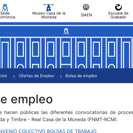
Sede
Museo Casa de la
Escuela de
SIAEN
ectrónica
Moneda
Grabado
tar
tar
tar
tar
ción
Ofertas de Empleo
Bolsa de empleo
tar
de empleo
e hacen públicas las diferentes convocatorias de proces
da y Timbre - Real Casa de la Moneda (FNMT-RCM).
CONVENIO COLECTIVO BOLSAS DE TRABAJO