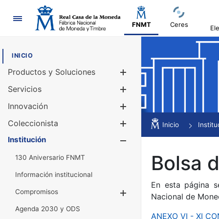
Navegación
FNMT
Ceres
El
INICIO
Productos y Soluciones
Mostrar/Ocul
Servicios
Mostrar/Ocul
Innovación
Mostrar/Ocul
Coleccionista
Mostrar/Ocul
Inicio
Institu
Institución
Mostrar/Ocul
Bolsa 
130 Aniversario FNMT
Información institucional
En esta página s
Compromisos
Mostrar/Ocultar
Nacional de Mone
Agenda 2030 y ODS
ANEXO VI - XI 