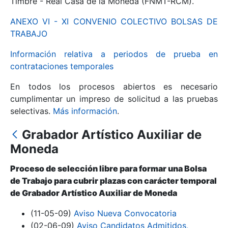
Timbre - Real Casa de la Moneda (FNMT-RCM).
ANEXO VI - XI CONVENIO COLECTIVO BOLSAS DE
Mostrar/Ocultar
TRABAJO
Información relativa a periodos de prueba en
contrataciones temporales
En todos los procesos abiertos es necesario
cumplimentar un impreso de solicitud a las pruebas
selectivas.
Más información
.
Grabador Artístico Auxiliar de
Mostrar/Ocultar
Moneda
Mostrar/Ocultar
Proceso de selección libre para formar una Bolsa
de Trabajo para cubrir plazas con carácter temporal
de Grabador Artístico Auxiliar de Moneda
Mostrar/Ocultar
(11-05-09)
Aviso Nueva Convocatoria
(02-06-09)
Aviso Candidatos Admitidos,