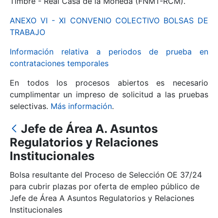
Timbre - Real Casa de la Moneda (FNMT-RCM).
ANEXO VI - XI CONVENIO COLECTIVO BOLSAS DE
Mostrar/Ocultar
TRABAJO
Información relativa a periodos de prueba en
contrataciones temporales
En todos los procesos abiertos es necesario
cumplimentar un impreso de solicitud a las pruebas
selectivas.
Más información
.
Jefe de Área A. Asuntos
Mostrar/Ocultar
Regulatorios y Relaciones
Institucionales
Mostrar/Ocultar
Bolsa resultante del Proceso de Selección OE 37/24
para cubrir plazas por oferta de empleo público de
Jefe de Área A Asuntos Regulatorios y Relaciones
Mostrar/Ocultar
Institucionales