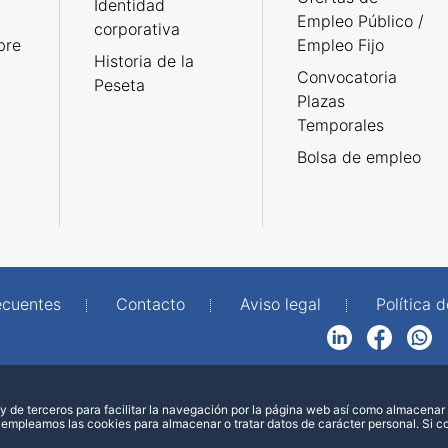
Identidad
Empleo Público /
corporativa
bre
Empleo Fijo
Historia de la
Convocatoria
Peseta
Plazas
Temporales
Bolsa de empleo
ecuentes
Contacto
Aviso legal
Política 
LinkedIn
Facebook
WhatsApp
 de terceros para facilitar la navegación por la página web así como almacenar 
 empleamos las cookies para almacenar o tratar datos de carácter personal. Si 