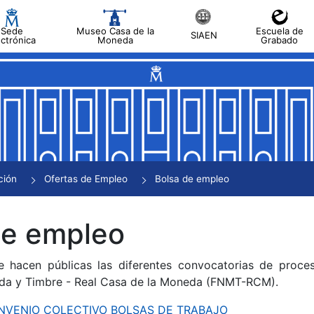
Sede
Museo Casa de la
Escuela de
SIAEN
ectrónica
Moneda
Grabado
tar
tar
tar
tar
ción
Ofertas de Empleo
Bolsa de empleo
tar
de empleo
e hacen públicas las diferentes convocatorias de proces
da y Timbre - Real Casa de la Moneda (FNMT-RCM).
CONVENIO COLECTIVO BOLSAS DE TRABAJO