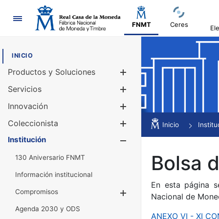
Navegación
FNMT
Ceres
El
INICIO
Productos y Soluciones
Mostrar/Ocul
Servicios
Mostrar/Ocul
Innovación
Mostrar/Ocul
Coleccionista
Mostrar/Ocul
Inicio
Institu
Institución
Mostrar/Ocul
Bolsa 
130 Aniversario FNMT
Información institucional
En esta página s
Compromisos
Mostrar/Ocultar
Nacional de Mone
Agenda 2030 y ODS
ANEXO VI - XI 