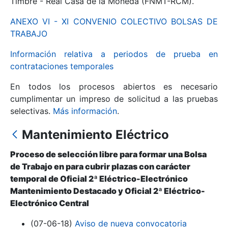
Timbre - Real Casa de la Moneda (FNMT-RCM).
ANEXO VI - XI CONVENIO COLECTIVO BOLSAS DE
Mostrar/Ocultar
TRABAJO
Información relativa a periodos de prueba en
contrataciones temporales
En todos los procesos abiertos es necesario
cumplimentar un impreso de solicitud a las pruebas
selectivas.
Más información
.
Mantenimiento Eléctrico
Mostrar/Ocultar
Proceso de selección libre para formar una Bolsa
Mostrar/Ocultar
de Trabajo en para cubrir plazas con carácter
temporal de Oficial 2ª Eléctrico-Electrónico
Mantenimiento Destacado y Oficial 2ª Eléctrico-
Electrónico Central
Mostrar/Ocultar
(07-06-18)
Aviso de nueva convocatoria