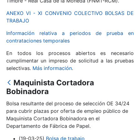
Timbre - Real Casa de la Moneda (FNMT-RCM).
ANEXO VI - XI CONVENIO COLECTIVO BOLSAS DE
Mostrar/Ocultar
TRABAJO
Información relativa a periodos de prueba en
contrataciones temporales
En todos los procesos abiertos es necesario
cumplimentar un impreso de solicitud a las pruebas
selectivas.
Más información
.
Maquinista Cortadora
Mostrar/Ocultar
Bobinadora
Mostrar/Ocultar
Bolsa resultante del proceso de selección OE 34/24
para cubrir plazas por oferta de empleo público de
Maquinista Cortadora Bobinadora en el
Departamento de Fábrica de Papel.
Mostrar/Ocultar
(19-03-25)
Bolsa de trabajo