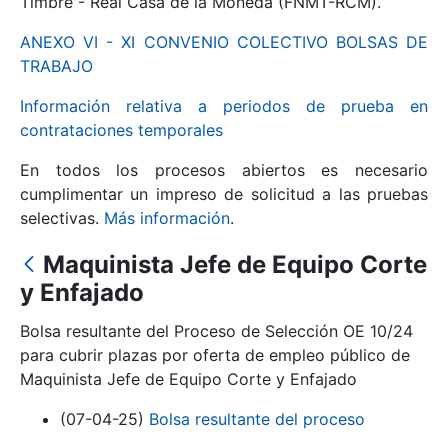
Timbre - Real Casa de la Moneda (FNMT-RCM).
ANEXO VI - XI CONVENIO COLECTIVO BOLSAS DE
Mostrar/Ocultar
TRABAJO
Información relativa a periodos de prueba en
contrataciones temporales
En todos los procesos abiertos es necesario
cumplimentar un impreso de solicitud a las pruebas
selectivas.
Más información
.
Maquinista Jefe de Equipo Corte
Mostrar/Ocultar
y Enfajado
Mostrar/Ocultar
Bolsa resultante del Proceso de Selección OE 10/24
para cubrir plazas por oferta de empleo público de
Maquinista Jefe de Equipo Corte y Enfajado
Mostrar/Ocultar
(07-04-25)
Bolsa resultante del proceso