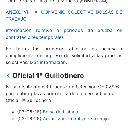
Timbre - Real Casa de la Moneda (FNMT-RCM).
ANEXO VI - XI CONVENIO COLECTIVO BOLSAS DE
Mostrar/Ocultar
TRABAJO
Información relativa a periodos de prueba en
contrataciones temporales
En todos los procesos abiertos es necesario
cumplimentar un impreso de solicitud a las pruebas
selectivas.
Más información
.
Oficial 1ª Guillotinero
Mostrar/Ocultar
Bolsa resultante del Proceso de Selección OE 02/26
Mostrar/Ocultar
para cubrir plazas por oferta de empleo público de
Oficial 1ª Guillotinero
(03-06-26)
Bolsa de trabajo
Mostrar/Ocultar
(22-06-26)
Actualización bolsa de trabajo