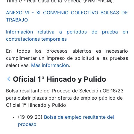
Timbre - Real Casa de la Moneda (FNMT-RCM).
ANEXO VI - XI CONVENIO COLECTIVO BOLSAS DE
Mostrar/Ocultar
TRABAJO
Información relativa a periodos de prueba en
contrataciones temporales
En todos los procesos abiertos es necesario
cumplimentar un impreso de solicitud a las pruebas
selectivas.
Más información
.
Oficial 1ª Hincado y Pulido
Mostrar/Ocultar
Bolsa resultante del Proceso de Selección OE 16/23
Mostrar/Ocultar
para cubrir plazas por oferta de empleo público de
Oficial 1ª Hincado y Pulido
(19-09-23)
Bolsa de empleo resultante del
Mostrar/Ocultar
proceso