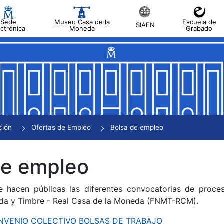
Sede
Museo Casa de la
Escuela de
SIAEN
ectrónica
Moneda
Grabado
tar
tar
tar
tar
ción
Ofertas de Empleo
Bolsa de empleo
tar
de empleo
e hacen públicas las diferentes convocatorias de proces
da y Timbre - Real Casa de la Moneda (FNMT-RCM).
CONVENIO COLECTIVO BOLSAS DE TRABAJO