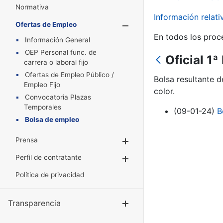
Normativa
Información relat
Ofertas de Empleo
Mostrar/Oculta
En todos los proc
Información General
OEP Personal func. de
Oficial 1ª
carrera o laboral fijo
Ofertas de Empleo Público /
Bolsa resultante d
Empleo Fijo
color.
Convocatoria Plazas
Temporales
(09-01-24)
B
Bolsa de empleo
Prensa
Mostrar/Ocultar
Perfil de contratante
Mostrar/Ocultar
Política de privacidad
Transparencia
Mostrar/Ocul