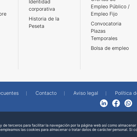
Identidad
Empleo Público /
corporativa
bre
Empleo Fijo
Historia de la
Convocatoria
Peseta
Plazas
Temporales
Bolsa de empleo
ecuentes
Contacto
Aviso legal
Política 
LinkedIn
Facebook
WhatsApp
 de terceros para facilitar la navegación por la página web así como almacenar 
 empleamos las cookies para almacenar o tratar datos de carácter personal. Si 