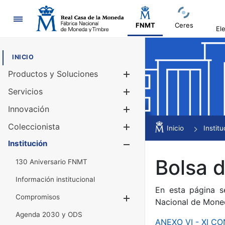
Navegación
FNMT
Ceres
El
INICIO
Productos y Soluciones
Mostrar/Ocul
Servicios
Mostrar/Ocul
Innovación
Mostrar/Ocul
Coleccionista
Mostrar/Ocul
Inicio
Institu
Institución
Mostrar/Ocul
Bolsa 
130 Aniversario FNMT
Información institucional
En esta página s
Compromisos
Mostrar/Ocultar
Nacional de Mone
Agenda 2030 y ODS
ANEXO VI - XI 