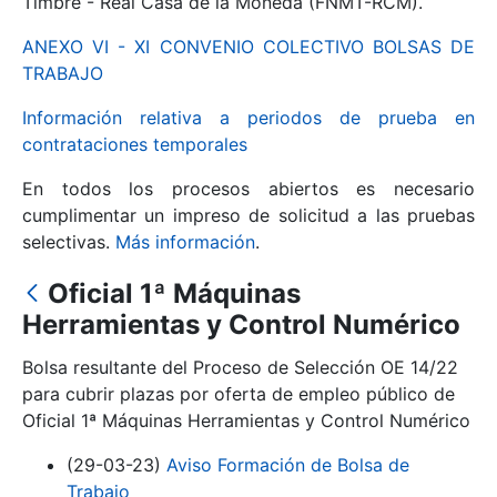
Timbre - Real Casa de la Moneda (FNMT-RCM).
ANEXO VI - XI CONVENIO COLECTIVO BOLSAS DE
Mostrar/Ocultar
TRABAJO
Información relativa a periodos de prueba en
contrataciones temporales
En todos los procesos abiertos es necesario
cumplimentar un impreso de solicitud a las pruebas
selectivas.
Más información
.
Oficial 1ª Máquinas
Mostrar/Ocultar
Herramientas y Control Numérico
Mostrar/Ocultar
Bolsa resultante del Proceso de Selección OE 14/22
para cubrir plazas por oferta de empleo público de
Oficial 1ª Máquinas Herramientas y Control Numérico
Mostrar/Ocultar
(29-03-23)
Aviso Formación de Bolsa de
Trabajo