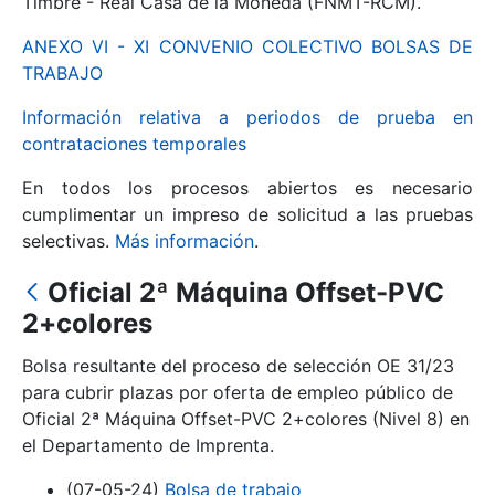
Timbre - Real Casa de la Moneda (FNMT-RCM).
ANEXO VI - XI CONVENIO COLECTIVO BOLSAS DE
Mostrar/Ocultar
TRABAJO
Información relativa a periodos de prueba en
contrataciones temporales
En todos los procesos abiertos es necesario
cumplimentar un impreso de solicitud a las pruebas
selectivas.
Más información
.
Oficial 2ª Máquina Offset-PVC
Mostrar/Ocultar
2+colores
Mostrar/Ocultar
Bolsa resultante del proceso de selección OE 31/23
para cubrir plazas por oferta de empleo público de
Oficial 2ª Máquina Offset-PVC 2+colores (Nivel 8) en
el Departamento de Imprenta.
Mostrar/Ocultar
(07-05-24)
Bolsa de trabajo