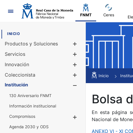
Navegación
FNMT
Ceres
El
INICIO
Productos y Soluciones
Mostrar/Ocul
Servicios
Mostrar/Ocul
Innovación
Mostrar/Ocul
Coleccionista
Mostrar/Ocul
Inicio
Institu
Institución
Mostrar/Ocul
Bolsa 
130 Aniversario FNMT
Información institucional
En esta página s
Compromisos
Mostrar/Ocultar
Nacional de Mone
Agenda 2030 y ODS
ANEXO VI - XI 