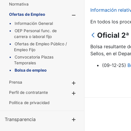
Normativa
Información relat
Ofertas de Empleo
Mostrar/Oculta
En todos los proc
Información General
OEP Personal func. de
Oficial 2
carrera o laboral fijo
Ofertas de Empleo Público /
Bolsa resultante 
Empleo Fijo
Sellos, en el Dep
Convocatoria Plazas
Temporales
(09-12-25)
B
Bolsa de empleo
Prensa
Mostrar/Ocultar
Perfil de contratante
Mostrar/Ocultar
Política de privacidad
Transparencia
Mostrar/Ocul