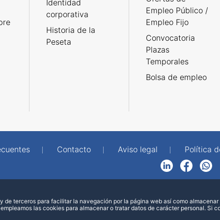
Identidad
Empleo Público /
corporativa
bre
Empleo Fijo
Historia de la
Convocatoria
Peseta
Plazas
Temporales
Bolsa de empleo
ecuentes
Contacto
Aviso legal
Política 
LinkedIn
Facebook
WhatsApp
 de terceros para facilitar la navegación por la página web así como almacenar 
 empleamos las cookies para almacenar o tratar datos de carácter personal. Si 