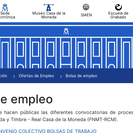
Sede
Museo Casa de la
Escuela de
SIAEN
ectrónica
Moneda
Grabado
tar
tar
tar
tar
ción
Ofertas de Empleo
Bolsa de empleo
tar
de empleo
e hacen públicas las diferentes convocatorias de proces
da y Timbre - Real Casa de la Moneda (FNMT-RCM).
CONVENIO COLECTIVO BOLSAS DE TRABAJO