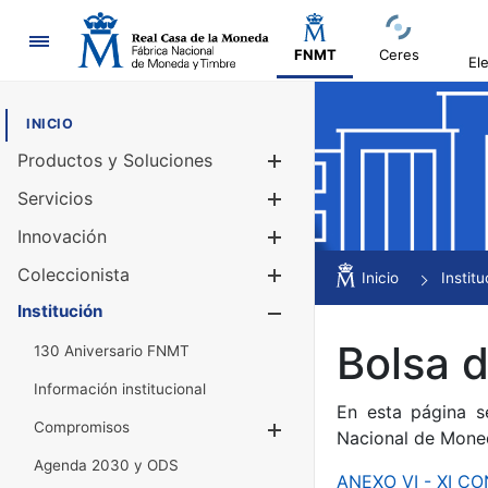
Navegación
FNMT
Ceres
El
INICIO
Productos y Soluciones
Mostrar/Ocul
Servicios
Mostrar/Ocul
Innovación
Mostrar/Ocul
Coleccionista
Mostrar/Ocul
Inicio
Institu
Institución
Mostrar/Ocul
Bolsa 
130 Aniversario FNMT
Información institucional
En esta página s
Compromisos
Mostrar/Ocultar
Nacional de Mone
Agenda 2030 y ODS
ANEXO VI - XI 