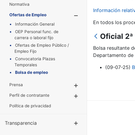
Normativa
Información relat
Ofertas de Empleo
Mostrar/Oculta
En todos los proc
Información General
OEP Personal func. de
Oficial 2
carrera o laboral fijo
Ofertas de Empleo Público /
Bolsa resultante 
Empleo Fijo
Departamento de F
Convocatoria Plazas
Temporales
(09-07-25)
B
Bolsa de empleo
Prensa
Mostrar/Ocultar
Perfil de contratante
Mostrar/Ocultar
Política de privacidad
Transparencia
Mostrar/Ocul