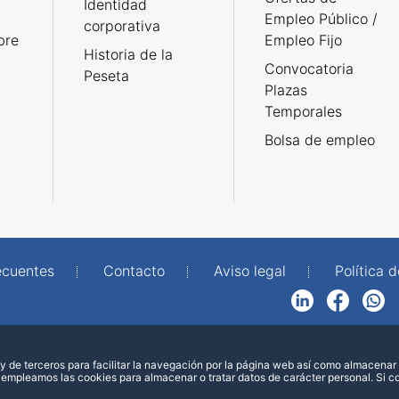
Identidad
Empleo Público /
corporativa
bre
Empleo Fijo
Historia de la
Convocatoria
Peseta
Plazas
Temporales
Bolsa de empleo
ecuentes
Contacto
Aviso legal
Política 
LinkedIn
Facebook
WhatsApp
 de terceros para facilitar la navegación por la página web así como almacenar 
 empleamos las cookies para almacenar o tratar datos de carácter personal. Si 