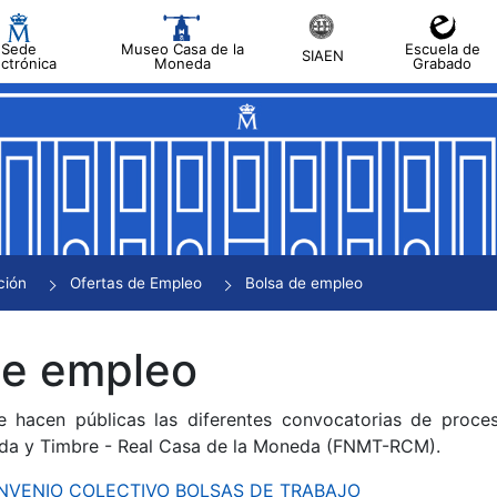
Sede
Museo Casa de la
Escuela de
SIAEN
ectrónica
Moneda
Grabado
tar
tar
tar
tar
ción
Ofertas de Empleo
Bolsa de empleo
tar
de empleo
e hacen públicas las diferentes convocatorias de proces
da y Timbre - Real Casa de la Moneda (FNMT-RCM).
CONVENIO COLECTIVO BOLSAS DE TRABAJO