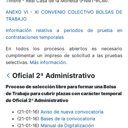
Timbre - Real Casa de la Moneda (FNMT-RCM).
ANEXO VI - XI CONVENIO COLECTIVO BOLSAS DE
Mostrar/Ocultar
TRABAJO
Información relativa a periodos de prueba en
contrataciones temporales
En todos los procesos abiertos es necesario
cumplimentar un impreso de solicitud a las pruebas
selectivas.
Más información
.
Oficial 2ª Administrativo
Mostrar/Ocultar
Proceso de selección libre para formar una Bolsa
Mostrar/Ocultar
de Trabajo para cubrir plazas con carácter temporal
de Oficial 2ª Administrativo
(21-01-16)
Aviso de nueva convocatoria
Mostrar/Ocultar
(21-01-16)
Bases de la convocatoria
(21-01-16)
Manual de Digitalización