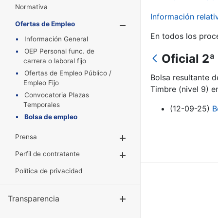
Normativa
Información relat
Ofertas de Empleo
Mostrar/Oculta
En todos los proc
Información General
OEP Personal func. de
Oficial 2
carrera o laboral fijo
Ofertas de Empleo Público /
Bolsa resultante 
Empleo Fijo
Timbre (nivel 9) 
Convocatoria Plazas
Temporales
(12-09-25)
B
Bolsa de empleo
Prensa
Mostrar/Ocultar
Perfil de contratante
Mostrar/Ocultar
Política de privacidad
Transparencia
Mostrar/Ocul