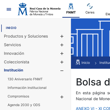
Navegación
FNMT
Ceres
El
INICIO
Productos y Soluciones
Mostrar/Ocul
Servicios
Mostrar/Ocul
Innovación
Mostrar/Ocul
Coleccionista
Mostrar/Ocul
Inicio
Institu
Institución
Mostrar/Ocul
Bolsa 
130 Aniversario FNMT
Información institucional
En esta página s
Compromisos
Mostrar/Ocultar
Nacional de Mone
Agenda 2030 y ODS
ANEXO VI - XI 