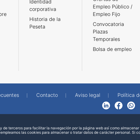
Identidad
Empleo Público /
corporativa
bre
Empleo Fijo
Historia de la
Convocatoria
Peseta
Plazas
Temporales
Bolsa de empleo
ecuentes
Contacto
Aviso legal
Política 
LinkedIn
Facebook
WhatsApp
 de terceros para facilitar la navegación por la página web así como almacenar 
 empleamos las cookies para almacenar o tratar datos de carácter personal. Si 