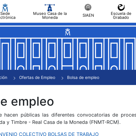
Sede
Museo Casa de la
Escuela de
SIAEN
ectrónica
Moneda
Grabado
tar
tar
tar
tar
ción
Ofertas de Empleo
Bolsa de empleo
tar
de empleo
e hacen públicas las diferentes convocatorias de proces
da y Timbre - Real Casa de la Moneda (FNMT-RCM).
CONVENIO COLECTIVO BOLSAS DE TRABAJO