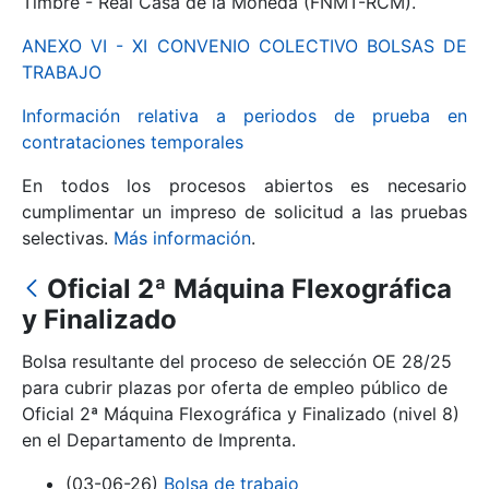
Timbre - Real Casa de la Moneda (FNMT-RCM).
ANEXO VI - XI CONVENIO COLECTIVO BOLSAS DE
Mostrar/Ocultar
TRABAJO
Información relativa a periodos de prueba en
contrataciones temporales
En todos los procesos abiertos es necesario
cumplimentar un impreso de solicitud a las pruebas
selectivas.
Más información
.
Oficial 2ª Máquina Flexográfica
Mostrar/Ocultar
y Finalizado
Mostrar/Ocultar
Bolsa resultante del proceso de selección OE 28/25
para cubrir plazas por oferta de empleo público de
Oficial 2ª Máquina Flexográfica y Finalizado (nivel 8)
en el Departamento de Imprenta.
Mostrar/Ocultar
(03-06-26)
Bolsa de trabajo