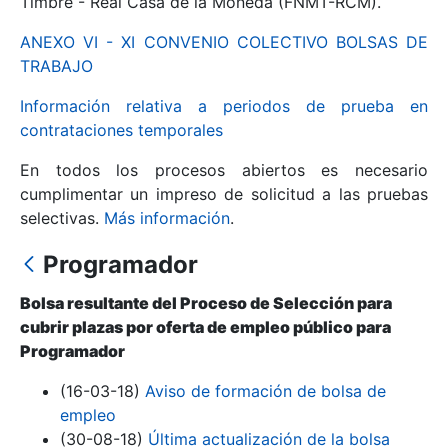
Timbre - Real Casa de la Moneda (FNMT-RCM).
ANEXO VI - XI CONVENIO COLECTIVO BOLSAS DE
Mostrar/Ocultar
TRABAJO
Información relativa a periodos de prueba en
contrataciones temporales
En todos los procesos abiertos es necesario
cumplimentar un impreso de solicitud a las pruebas
selectivas.
Más información
.
Programador
Mostrar/Ocultar
Bolsa resultante del Proceso de Selección para
Mostrar/Ocultar
cubrir plazas por oferta de empleo público para
Programador
(16-03-18)
Aviso de formación de bolsa de
Mostrar/Ocultar
empleo
(30-08-18)
Última actualización de la bolsa