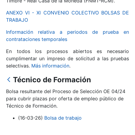
Timbre - Real Casa de la Moneda (FNMT-RCM).
ANEXO VI - XI CONVENIO COLECTIVO BOLSAS DE
Mostrar/Ocultar
TRABAJO
Información relativa a periodos de prueba en
contrataciones temporales
En todos los procesos abiertos es necesario
cumplimentar un impreso de solicitud a las pruebas
selectivas.
Más información
.
Técnico de Formación
Mostrar/Ocultar
Bolsa resultante del Proceso de Selección OE 04/24
Mostrar/Ocultar
para cubrir plazas por oferta de empleo público de
Técnico de Formación.
(16-03-26)
Bolsa de trabajo
Mostrar/Ocultar