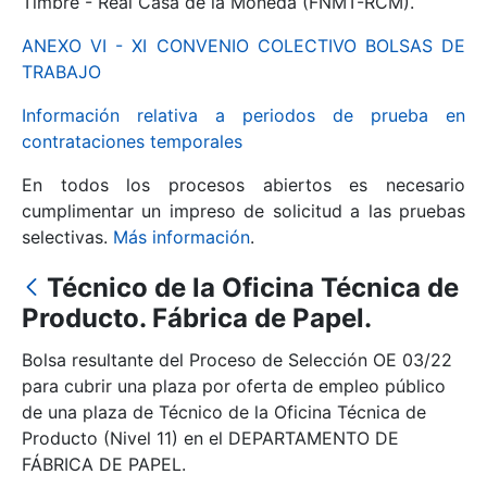
Timbre - Real Casa de la Moneda (FNMT-RCM).
ANEXO VI - XI CONVENIO COLECTIVO BOLSAS DE
Mostrar/Ocultar
TRABAJO
Información relativa a periodos de prueba en
contrataciones temporales
En todos los procesos abiertos es necesario
cumplimentar un impreso de solicitud a las pruebas
selectivas.
Más información
.
Técnico de la Oficina Técnica de
Mostrar/Ocultar
Producto. Fábrica de Papel.
Mostrar/Ocultar
Bolsa resultante del Proceso de Selección OE 03/22
para cubrir una plaza por oferta de empleo público
de una plaza de Técnico de la Oficina Técnica de
Producto (Nivel 11) en el DEPARTAMENTO DE
Mostrar/Ocultar
FÁBRICA DE PAPEL.