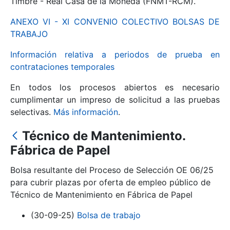
Timbre - Real Casa de la Moneda (FNMT-RCM).
ANEXO VI - XI CONVENIO COLECTIVO BOLSAS DE
Mostrar/Ocultar
TRABAJO
Información relativa a periodos de prueba en
contrataciones temporales
En todos los procesos abiertos es necesario
cumplimentar un impreso de solicitud a las pruebas
selectivas.
Más información
.
Técnico de Mantenimiento.
Mostrar/Ocultar
Fábrica de Papel
Mostrar/Ocultar
Bolsa resultante del Proceso de Selección OE 06/25
para cubrir plazas por oferta de empleo público de
Técnico de Mantenimiento en Fábrica de Papel
Mostrar/Ocultar
(30-09-25)
Bolsa de trabajo