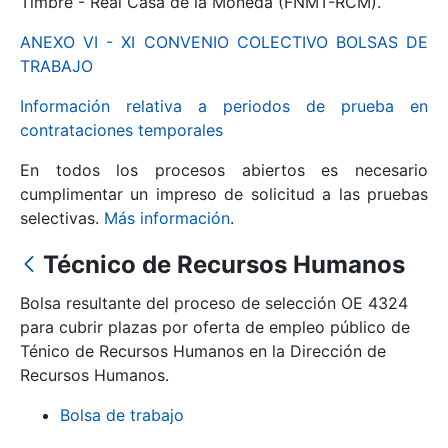
Timbre - Real Casa de la Moneda (FNMT-RCM).
ANEXO VI - XI CONVENIO COLECTIVO BOLSAS DE
Mostrar/Ocultar
TRABAJO
Información relativa a periodos de prueba en
contrataciones temporales
En todos los procesos abiertos es necesario
cumplimentar un impreso de solicitud a las pruebas
selectivas.
Más información
.
Técnico de Recursos Humanos
Mostrar/Ocultar
Bolsa resultante del proceso de selección OE 4324
Mostrar/Ocultar
para cubrir plazas por oferta de empleo público de
Ténico de Recursos Humanos en la Dirección de
Recursos Humanos.
Mostrar/Ocultar
Bolsa de trabajo