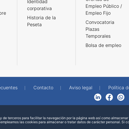
Identidad
Empleo Público /
corporativa
bre
Empleo Fijo
Historia de la
Convocatoria
Peseta
Plazas
Temporales
Bolsa de empleo
ecuentes
Contacto
Aviso legal
Política 
LinkedIn
Facebook
WhatsApp
 de terceros para facilitar la navegación por la página web así como almacenar 
 empleamos las cookies para almacenar o tratar datos de carácter personal. Si 