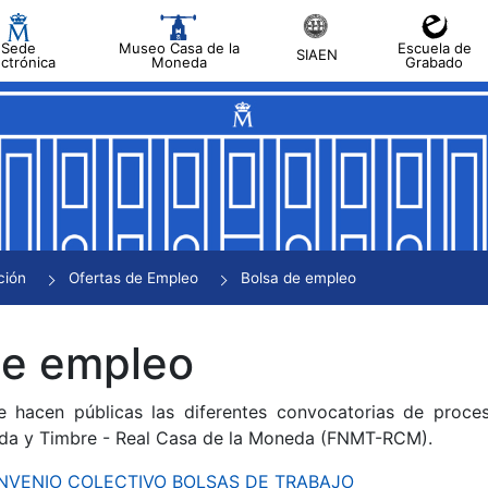
Sede
Museo Casa de la
Escuela de
SIAEN
ectrónica
Moneda
Grabado
tar
tar
tar
tar
ción
Ofertas de Empleo
Bolsa de empleo
tar
de empleo
e hacen públicas las diferentes convocatorias de proces
da y Timbre - Real Casa de la Moneda (FNMT-RCM).
CONVENIO COLECTIVO BOLSAS DE TRABAJO