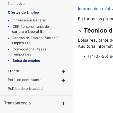
Normativa
Información relat
Ofertas de Empleo
Mostrar/Oculta
En todos los proc
Información General
OEP Personal func. de
Técnico d
carrera o laboral fijo
Ofertas de Empleo Público /
Bolsa resultante 
Empleo Fijo
Auditoría Informát
Convocatoria Plazas
Temporales
(14-07-25)
B
Bolsa de empleo
Prensa
Mostrar/Ocultar
Perfil de contratante
Mostrar/Ocultar
Política de privacidad
Transparencia
Mostrar/Ocul