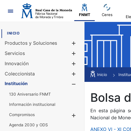
Navegación
FNMT
Ceres
El
INICIO
Productos y Soluciones
Mostrar/Ocul
Servicios
Mostrar/Ocul
Innovación
Mostrar/Ocul
Coleccionista
Mostrar/Ocul
Inicio
Institu
Institución
Mostrar/Ocul
Bolsa 
130 Aniversario FNMT
Información institucional
En esta página s
Compromisos
Mostrar/Ocultar
Nacional de Mone
Agenda 2030 y ODS
ANEXO VI - XI 