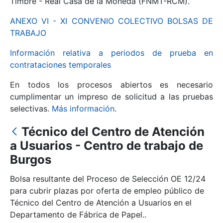
Timbre - Real Casa de la Moneda (FNMT-RCM).
ANEXO VI - XI CONVENIO COLECTIVO BOLSAS DE
Mostrar/Ocultar
TRABAJO
Información relativa a periodos de prueba en
contrataciones temporales
En todos los procesos abiertos es necesario
cumplimentar un impreso de solicitud a las pruebas
selectivas.
Más información
.
Técnico del Centro de Atención
Mostrar/Ocultar
a Usuarios - Centro de trabajo de
Burgos
Mostrar/Ocultar
Bolsa resultante del Proceso de Selección OE 12/24
para cubrir plazas por oferta de empleo público de
Técnico del Centro de Atención a Usuarios en el
Mostrar/Ocultar
Departamento de Fábrica de Papel..