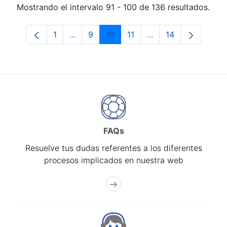
Mostrando el intervalo 91 - 100 de 136 resultados.
1
...
9
10
11
...
14
Página
Páginas intermedias Use TAB para despl
Página
Página
Página
Páginas intermedias
Página
FAQs
Resuelve tus dudas referentes a los diferentes
procesos implicados en nuestra web