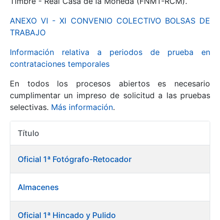
Timbre - Real Casa de la Moneda (FNMT-RCM).
ANEXO VI - XI CONVENIO COLECTIVO BOLSAS DE
Mostrar/Ocultar
TRABAJO
Información relativa a periodos de prueba en
contrataciones temporales
En todos los procesos abiertos es necesario
cumplimentar un impreso de solicitud a las pruebas
selectivas.
Más información
.
Título
Mostrar/Ocultar
Acciones
Mostrar/Ocultar
Oficial 1ª Fotógrafo-Retocador
Almacenes
Mostrar/Ocultar
Oficial 1ª Hincado y Pulido