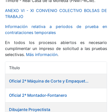
Timbre - Real Casa de la Moneda (FNMT-RCM).
ANEXO VI - XI CONVENIO COLECTIVO BOLSAS DE
Mostrar/Ocultar
TRABAJO
Información relativa a periodos de prueba en
contrataciones temporales
En todos los procesos abiertos es necesario
cumplimentar un impreso de solicitud a las pruebas
selectivas.
Más información
.
Título
Mostrar/Ocultar
Acciones
Mostrar/Ocultar
Oficial 2ª Máquina de Corte y Empaquetado de Billetes
Oficial 2ª Montador-Fontanero
Mostrar/Ocultar
Dibujante Proyectista