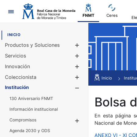
Navegación
FNMT
Ceres
El
INICIO
Productos y Soluciones
Mostrar/Ocul
Servicios
Mostrar/Ocul
Innovación
Mostrar/Ocul
Coleccionista
Mostrar/Ocul
Inicio
Institu
Institución
Mostrar/Ocul
Bolsa 
130 Aniversario FNMT
Información institucional
En esta página s
Compromisos
Mostrar/Ocultar
Nacional de Mone
Agenda 2030 y ODS
ANEXO VI - XI 