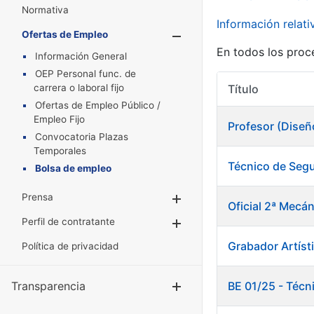
Normativa
Información relat
Ofertas de Empleo
Mostrar/Oculta
En todos los proc
Información General
OEP Personal func. de
carrera o laboral fijo
Título
Ofertas de Empleo Público /
Empleo Fijo
Profesor (Diseñ
Convocatoria Plazas
Temporales
Técnico de Segu
Bolsa de empleo
Prensa
Mostrar/Ocultar
Oficial 2ª Mecán
Perfil de contratante
Mostrar/Ocultar
Grabador Artísti
Política de privacidad
Transparencia
BE 01/25 - Técn
Mostrar/Ocul