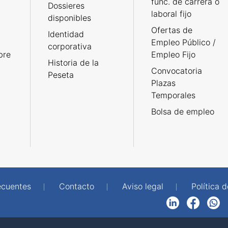
func. de carrera o
Dossieres
laboral fijo
disponibles
Ofertas de
Identidad
Empleo Público /
corporativa
bre
Empleo Fijo
Historia de la
Convocatoria
Peseta
Plazas
Temporales
Bolsa de empleo
ecuentes
Contacto
Aviso legal
Política 
LinkedIn
Facebook
WhatsApp