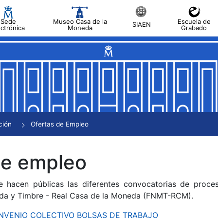
Sede
Museo Casa de la
Escuela de
SIAEN
ectrónica
Moneda
Grabado
tar
tar
tar
tar
ción
Ofertas de Empleo
tar
de empleo
e hacen públicas las diferentes convocatorias de proces
da y Timbre - Real Casa de la Moneda (FNMT-RCM).
CONVENIO COLECTIVO BOLSAS DE TRABAJO