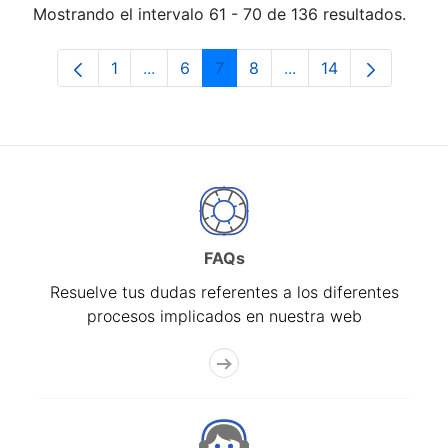
Mostrando el intervalo 61 - 70 de 136 resultados.
1
...
6
7
8
...
14
Página
Páginas intermedias Use TAB para desp
Página
Página
Página
Páginas intermedias 
Página
FAQs
Resuelve tus dudas referentes a los diferentes
procesos implicados en nuestra web