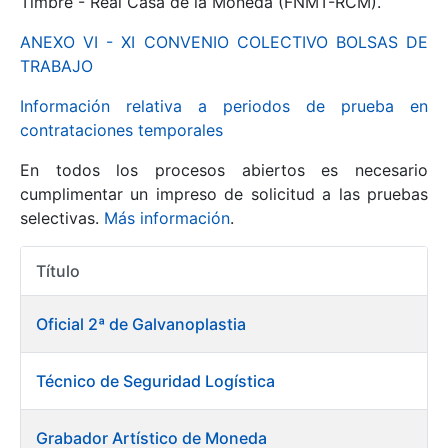
Timbre - Real Casa de la Moneda (FNMT-RCM).
ANEXO VI - XI CONVENIO COLECTIVO BOLSAS DE
Mostrar/Ocultar
TRABAJO
Información relativa a periodos de prueba en
contrataciones temporales
En todos los procesos abiertos es necesario
cumplimentar un impreso de solicitud a las pruebas
selectivas.
Más información
.
Título
Mostrar/Ocultar
Acciones
Mostrar/Ocultar
Oficial 2ª de Galvanoplastia
Técnico de Seguridad Logística
Mostrar/Ocultar
Grabador Artístico de Moneda