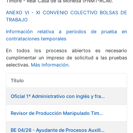
Timbre - Real Casa de la Moneda (FNMT-RCM).
ANEXO VI - XI CONVENIO COLECTIVO BOLSAS DE
Mostrar/Ocultar
TRABAJO
Información relativa a periodos de prueba en
contrataciones temporales
En todos los procesos abiertos es necesario
cumplimentar un impreso de solicitud a las pruebas
selectivas.
Más información
.
Título
Mostrar/Ocultar
Acciones
Mostrar/Ocultar
Oficial 1ª Administrativo con inglés y francés
Revisor de Producción Manipulado Timbre
Mostrar/Ocultar
BE 04/26 - Ayudante de Procesos Auxiliares. Fábrica de Papel