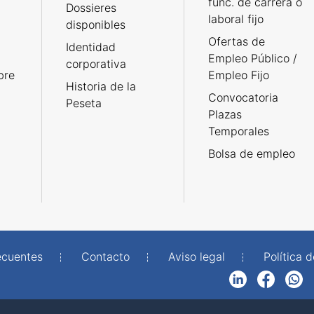
func. de carrera o
Dossieres
laboral fijo
disponibles
Ofertas de
Identidad
Empleo Público /
corporativa
bre
Empleo Fijo
Historia de la
Convocatoria
Peseta
Plazas
Temporales
Bolsa de empleo
ecuentes
Contacto
Aviso legal
Política 
LinkedIn
Facebook
WhatsApp