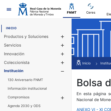
Navegación
FNMT
Ceres
El
INICIO
Productos y Soluciones
Mostrar/Ocul
Servicios
Mostrar/Ocul
Innovación
Mostrar/Ocul
Coleccionista
Mostrar/Ocul
Inicio
Institu
Institución
Mostrar/Ocul
Bolsa 
130 Aniversario FNMT
Información institucional
En esta página s
Compromisos
Mostrar/Ocultar
Nacional de Mone
Agenda 2030 y ODS
ANEXO VI - XI 