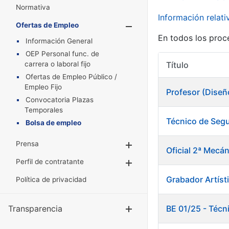
Normativa
Información relat
Ofertas de Empleo
Mostrar/Oculta
En todos los proc
Información General
OEP Personal func. de
carrera o laboral fijo
Título
Ofertas de Empleo Público /
Empleo Fijo
Profesor (Diseñ
Convocatoria Plazas
Temporales
Técnico de Segu
Bolsa de empleo
Prensa
Mostrar/Ocultar
Oficial 2ª Mecán
Perfil de contratante
Mostrar/Ocultar
Grabador Artísti
Política de privacidad
Transparencia
BE 01/25 - Técn
Mostrar/Ocul