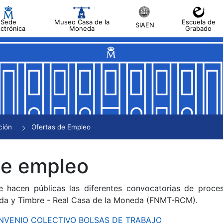
Sede
Museo Casa de la
Escuela de
SIAEN
ectrónica
Moneda
Grabado
tar
tar
tar
tar
ción
Ofertas de Empleo
tar
de empleo
e hacen públicas las diferentes convocatorias de proces
da y Timbre - Real Casa de la Moneda (FNMT-RCM).
CONVENIO COLECTIVO BOLSAS DE TRABAJO