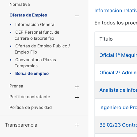
Normativa
Información relat
Ofertas de Empleo
Mostrar/Oculta
En todos los proc
Información General
OEP Personal func. de
carrera o laboral fijo
Título
Ofertas de Empleo Público /
Empleo Fijo
Oficial 1ª Máqui
Convocatoria Plazas
Temporales
Oficial 2ª Admin
Bolsa de empleo
Prensa
Mostrar/Ocultar
Analista de Info
Perfil de contratante
Mostrar/Ocultar
Ingeniero de Pr
Política de privacidad
Transparencia
BE 02/23 Contro
Mostrar/Ocul