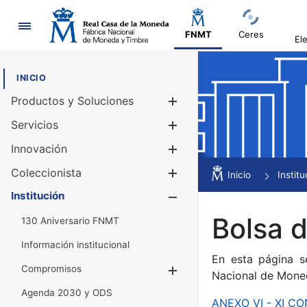
Navegación
FNMT
Ceres
El
INICIO
Productos y Soluciones
Mostrar/Ocul
Servicios
Mostrar/Ocul
Innovación
Mostrar/Ocul
Coleccionista
Mostrar/Ocul
Inicio
Institu
Institución
Mostrar/Ocul
Bolsa 
130 Aniversario FNMT
Información institucional
En esta página s
Compromisos
Mostrar/Ocultar
Nacional de Mone
Agenda 2030 y ODS
ANEXO VI - XI 