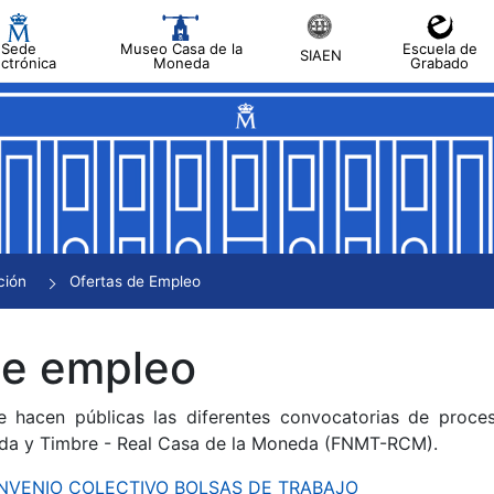
Sede
Museo Casa de la
Escuela de
SIAEN
ectrónica
Moneda
Grabado
tar
tar
tar
tar
ción
Ofertas de Empleo
tar
de empleo
e hacen públicas las diferentes convocatorias de proces
da y Timbre - Real Casa de la Moneda (FNMT-RCM).
CONVENIO COLECTIVO BOLSAS DE TRABAJO