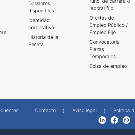
func. de carrera o
Dossieres
laboral fijo
disponibles
Ofertas de
Identidad
Empleo Público /
corporativa
bre
Empleo Fijo
Historia de la
Convocatoria
Peseta
Plazas
Temporales
Bolsa de empleo
ecuentes
Contacto
Aviso legal
Política 
LinkedIn
Facebook
WhatsApp