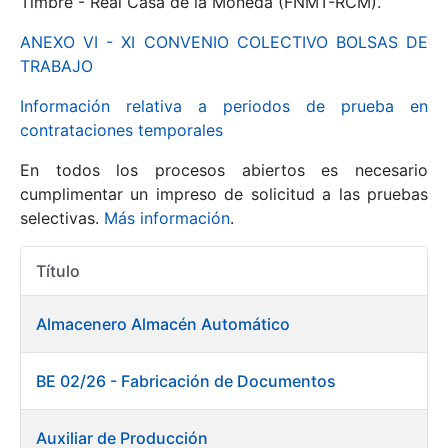
Timbre - Real Casa de la Moneda (FNMT-RCM).
ANEXO VI - XI CONVENIO COLECTIVO BOLSAS DE
Mostrar/Ocultar
TRABAJO
Información relativa a periodos de prueba en
contrataciones temporales
En todos los procesos abiertos es necesario
cumplimentar un impreso de solicitud a las pruebas
selectivas.
Más información
.
Título
Mostrar/Ocultar
Acciones
Mostrar/Ocultar
Almacenero Almacén Automático
BE 02/26 - Fabricación de Documentos
Mostrar/Ocultar
Auxiliar de Producción