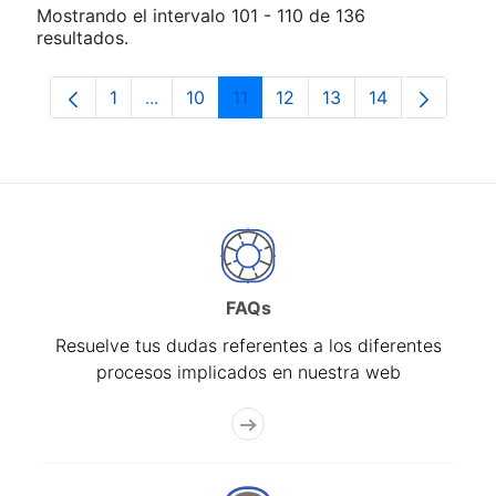
Mostrando el intervalo 101 - 110 de 136
resultados.
1
...
10
11
12
13
14
Página
Páginas intermedias Use TAB para despla
Página
Página
Página
Página
Página
FAQs
Resuelve tus dudas referentes a los diferentes
procesos implicados en nuestra web