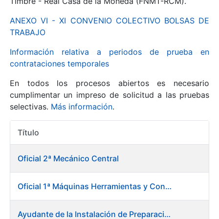
Timbre - Real Casa de la Moneda (FNMT-RCM).
ANEXO VI - XI CONVENIO COLECTIVO BOLSAS DE
Mostrar/Ocultar
TRABAJO
Información relativa a periodos de prueba en
contrataciones temporales
En todos los procesos abiertos es necesario
cumplimentar un impreso de solicitud a las pruebas
selectivas.
Más información
.
Título
Mostrar/Ocultar
Acciones
Mostrar/Ocultar
Oficial 2ª Mecánico Central
Oficial 1ª Máquinas Herramientas y Control Numérico
Mostrar/Ocultar
Ayudante de la Instalación de Preparación de Pastas