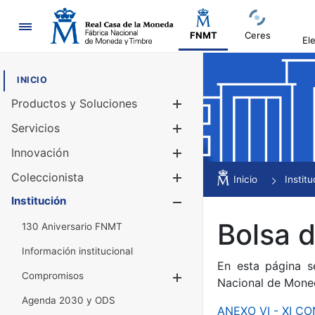
Navegación
FNMT
Ceres
El
INICIO
Productos y Soluciones
Mostrar/Ocul
Servicios
Mostrar/Ocul
Innovación
Mostrar/Ocul
Coleccionista
Mostrar/Ocul
Inicio
Institu
Institución
Mostrar/Ocul
Bolsa 
130 Aniversario FNMT
Información institucional
En esta página s
Compromisos
Mostrar/Ocultar
Nacional de Mone
Agenda 2030 y ODS
ANEXO VI - XI 