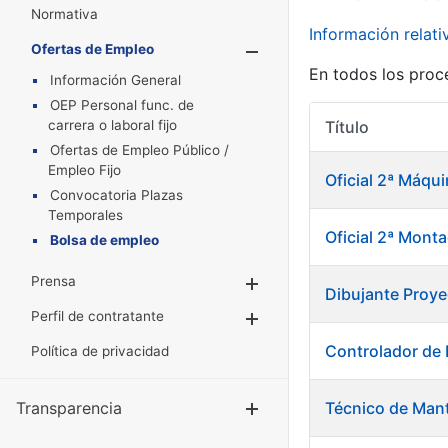
Normativa
Información relat
Ofertas de Empleo
Mostrar/Oculta
En todos los proc
Información General
OEP Personal func. de
carrera o laboral fijo
Título
Ofertas de Empleo Público /
Empleo Fijo
Oficial 2ª Máqu
Convocatoria Plazas
Temporales
Oficial 2ª Mont
Bolsa de empleo
Prensa
Mostrar/Ocultar
Dibujante Proye
Perfil de contratante
Mostrar/Ocultar
Controlador de
Política de privacidad
Transparencia
Técnico de Mant
Mostrar/Ocul