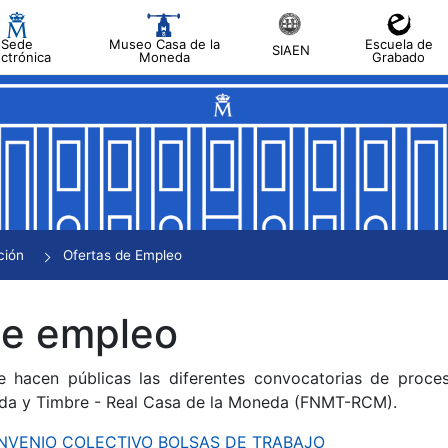
Sede
Museo Casa de la
Escuela de
SIAEN
ectrónica
Moneda
Grabado
tar
tar
tar
tar
ción
Ofertas de Empleo
tar
de empleo
e hacen públicas las diferentes convocatorias de proces
da y Timbre - Real Casa de la Moneda (FNMT-RCM).
CONVENIO COLECTIVO BOLSAS DE TRABAJO