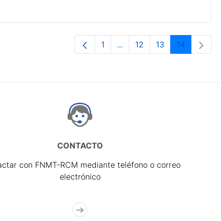
1
...
12
13
14
Página
Páginas intermedias Use T
Página
Página
Página
CONTACTO
actar con FNMT-RCM mediante teléfono o correo
electrónico