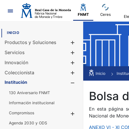
Navegación
FNMT
Ceres
El
INICIO
Productos y Soluciones
Mostrar/Ocul
Servicios
Mostrar/Ocul
Innovación
Mostrar/Ocul
Coleccionista
Mostrar/Ocul
Inicio
Institu
Institución
Mostrar/Ocul
Bolsa 
130 Aniversario FNMT
Información institucional
En esta página s
Compromisos
Mostrar/Ocultar
Nacional de Mone
Agenda 2030 y ODS
ANEXO VI - XI 