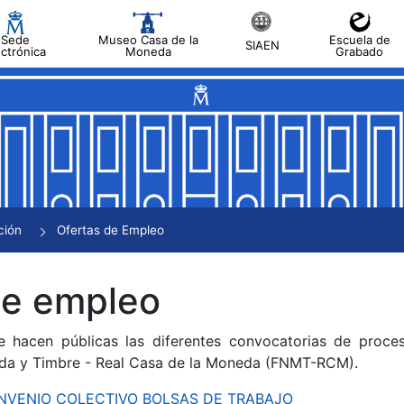
Sede
Museo Casa de la
Escuela de
SIAEN
ectrónica
Moneda
Grabado
tar
tar
tar
tar
ción
Ofertas de Empleo
tar
de empleo
e hacen públicas las diferentes convocatorias de proces
da y Timbre - Real Casa de la Moneda (FNMT-RCM).
CONVENIO COLECTIVO BOLSAS DE TRABAJO