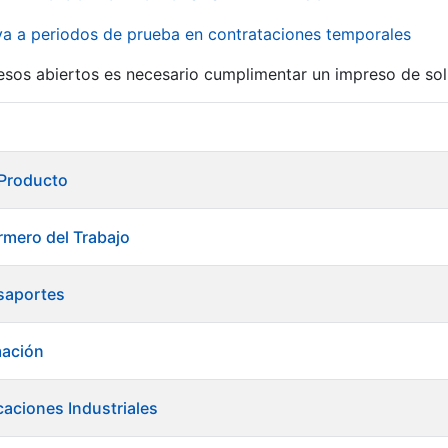
iva a periodos de prueba en contrataciones temporales
r
esos abiertos es necesario cumplimentar un impreso de soli
 Producto
rmero del Trabajo
saportes
mación
caciones Industriales
tar