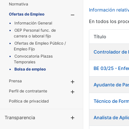
Normativa
Información relat
Ofertas de Empleo
Mostrar/Oculta
En todos los proc
Información General
OEP Personal func. de
carrera o laboral fijo
Título
Ofertas de Empleo Público /
Empleo Fijo
Controlador de
Convocatoria Plazas
Temporales
BE 03/25 - Enfe
Bolsa de empleo
Prensa
Mostrar/Ocultar
Ayudante de Pa
Perfil de contratante
Mostrar/Ocultar
Técnico de For
Política de privacidad
Transparencia
Analista de Apli
Mostrar/Ocul