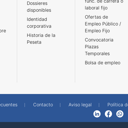
func. de carrera o
Dossieres
laboral fijo
disponibles
Ofertas de
Identidad
Empleo Público /
corporativa
bre
Empleo Fijo
Historia de la
Convocatoria
Peseta
Plazas
Temporales
Bolsa de empleo
ecuentes
Contacto
Aviso legal
Política 
LinkedIn
Facebook
WhatsApp