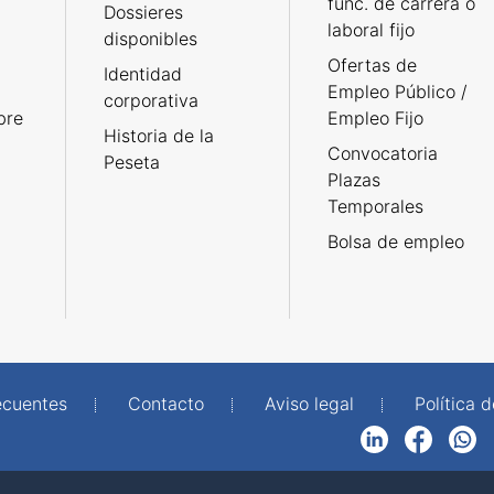
func. de carrera o
Dossieres
laboral fijo
disponibles
Ofertas de
Identidad
Empleo Público /
corporativa
bre
Empleo Fijo
Historia de la
Convocatoria
Peseta
Plazas
Temporales
Bolsa de empleo
ecuentes
Contacto
Aviso legal
Política 
LinkedIn
Facebook
WhatsApp