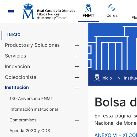
Navegación
FNMT
Ceres
El
INICIO
Productos y Soluciones
Mostrar/Ocul
Servicios
Mostrar/Ocul
Innovación
Mostrar/Ocul
Coleccionista
Mostrar/Ocul
Inicio
Institu
Institución
Mostrar/Ocul
Bolsa 
130 Aniversario FNMT
Información institucional
En esta página s
Compromisos
Mostrar/Ocultar
Nacional de Mone
Agenda 2030 y ODS
ANEXO VI - XI 