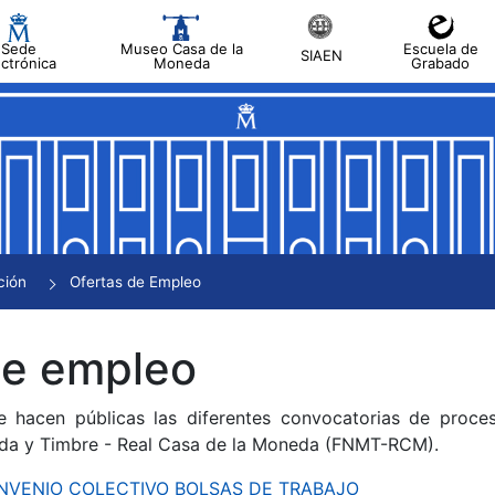
Sede
Museo Casa de la
Escuela de
SIAEN
ectrónica
Moneda
Grabado
tar
tar
tar
tar
ción
Ofertas de Empleo
tar
de empleo
e hacen públicas las diferentes convocatorias de proces
da y Timbre - Real Casa de la Moneda (FNMT-RCM).
CONVENIO COLECTIVO BOLSAS DE TRABAJO