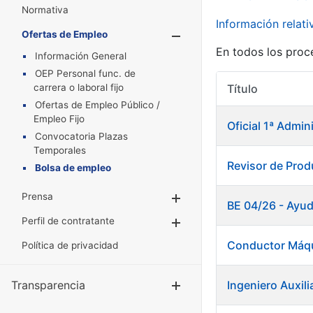
Normativa
Información relat
Ofertas de Empleo
Mostrar/Oculta
En todos los proc
Información General
OEP Personal func. de
carrera o laboral fijo
Título
Ofertas de Empleo Público /
Empleo Fijo
Oficial 1ª Admin
Convocatoria Plazas
Temporales
Revisor de Pro
Bolsa de empleo
Prensa
Mostrar/Ocultar
BE 04/26 - Ayud
Perfil de contratante
Mostrar/Ocultar
Conductor Máqu
Política de privacidad
Transparencia
Ingeniero Auxili
Mostrar/Ocul