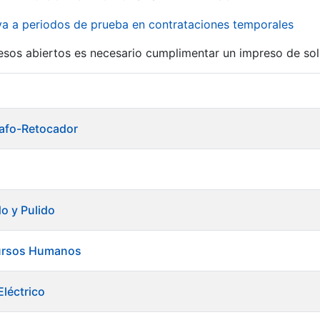
iva a periodos de prueba en contrataciones temporales
r
esos abiertos es necesario cumplimentar un impreso de soli
grafo-Retocador
do y Pulido
ursos Humanos
léctrico
tar