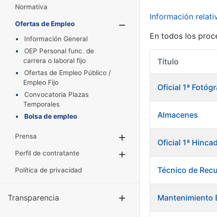
Normativa
Información relat
Ofertas de Empleo
Mostrar/Oculta
En todos los proc
Información General
OEP Personal func. de
carrera o laboral fijo
Título
Ofertas de Empleo Público /
Empleo Fijo
Oficial 1ª Fotó
Convocatoria Plazas
Temporales
Almacenes
Bolsa de empleo
Prensa
Mostrar/Ocultar
Oficial 1ª Hinca
Perfil de contratante
Mostrar/Ocultar
Técnico de Rec
Política de privacidad
Transparencia
Mantenimiento E
Mostrar/Ocul