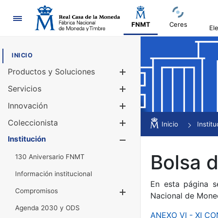
Navegación
FNMT
Ceres
El
INICIO
Productos y Soluciones
Mostrar/Ocul
Servicios
Mostrar/Ocul
Innovación
Mostrar/Ocul
Coleccionista
Mostrar/Ocul
Inicio
Institu
Institución
Mostrar/Ocul
Bolsa 
130 Aniversario FNMT
Información institucional
En esta página s
Compromisos
Mostrar/Ocultar
Nacional de Mone
Agenda 2030 y ODS
ANEXO VI - XI 