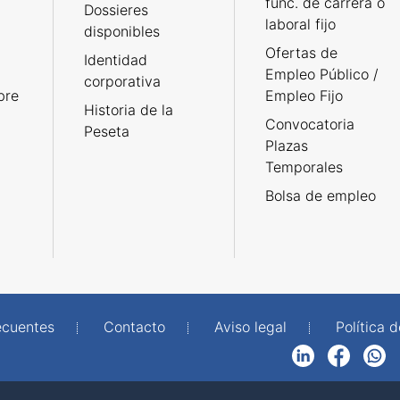
func. de carrera o
Dossieres
laboral fijo
disponibles
Ofertas de
Identidad
Empleo Público /
corporativa
bre
Empleo Fijo
Historia de la
Convocatoria
Peseta
Plazas
Temporales
Bolsa de empleo
ecuentes
Contacto
Aviso legal
Política 
LinkedIn
Facebook
WhatsApp