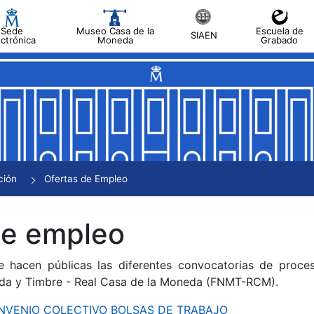
Sede
Museo Casa de la
Escuela de
SIAEN
ectrónica
Moneda
Grabado
tar
tar
tar
tar
ción
Ofertas de Empleo
tar
de empleo
e hacen públicas las diferentes convocatorias de proces
da y Timbre - Real Casa de la Moneda (FNMT-RCM).
CONVENIO COLECTIVO BOLSAS DE TRABAJO