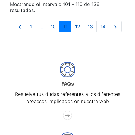
Mostrando el intervalo 101 - 110 de 136
resultados.
1
...
10
11
12
13
14
Página
Páginas intermedias Use TAB para despla
Página
Página
Página
Página
Página
FAQs
Resuelve tus dudas referentes a los diferentes
procesos implicados en nuestra web