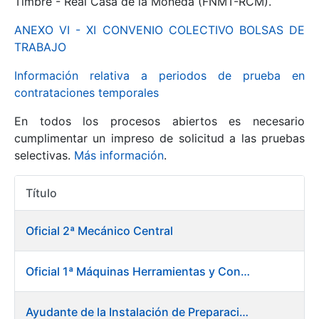
Timbre - Real Casa de la Moneda (FNMT-RCM).
ANEXO VI - XI CONVENIO COLECTIVO BOLSAS DE
Mostrar/Ocultar
TRABAJO
Información relativa a periodos de prueba en
contrataciones temporales
En todos los procesos abiertos es necesario
cumplimentar un impreso de solicitud a las pruebas
selectivas.
Más información
.
Título
Mostrar/Ocultar
Acciones
Mostrar/Ocultar
Oficial 2ª Mecánico Central
Oficial 1ª Máquinas Herramientas y Control Numérico
Mostrar/Ocultar
Ayudante de la Instalación de Preparación de Pastas