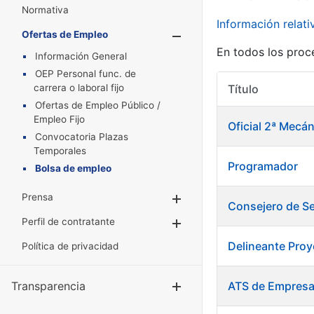
Normativa
Información relat
Ofertas de Empleo
Mostrar/Oculta
En todos los proc
Información General
OEP Personal func. de
carrera o laboral fijo
Título
Ofertas de Empleo Público /
Empleo Fijo
Oficial 2ª Mec
Convocatoria Plazas
Temporales
Programador
Bolsa de empleo
Prensa
Mostrar/Ocultar
Consejero de Se
Perfil de contratante
Mostrar/Ocultar
Delineante Proy
Política de privacidad
Transparencia
ATS de Empres
Mostrar/Ocul