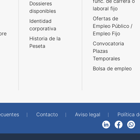
func. de carrera o
Dossieres
laboral fijo
disponibles
Ofertas de
Identidad
Empleo Público /
corporativa
bre
Empleo Fijo
Historia de la
Convocatoria
Peseta
Plazas
Temporales
Bolsa de empleo
ecuentes
Contacto
Aviso legal
Política 
LinkedIn
Facebook
WhatsApp