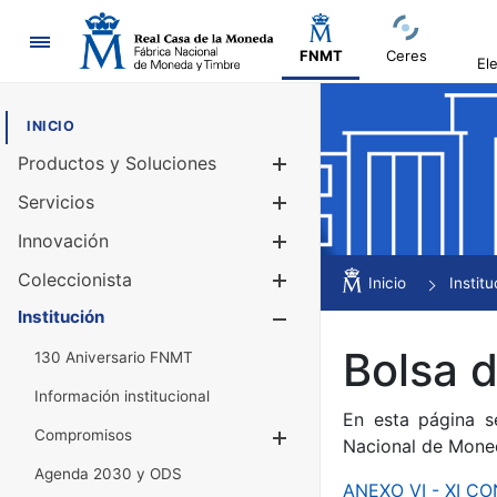
Navegación
FNMT
Ceres
El
INICIO
Productos y Soluciones
Mostrar/Ocul
Servicios
Mostrar/Ocul
Innovación
Mostrar/Ocul
Coleccionista
Mostrar/Ocul
Inicio
Institu
Institución
Mostrar/Ocul
Bolsa 
130 Aniversario FNMT
Información institucional
En esta página s
Compromisos
Mostrar/Ocultar
Nacional de Mone
Agenda 2030 y ODS
ANEXO VI - XI 