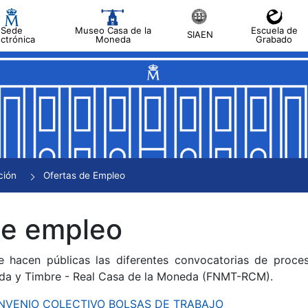
Sede
Museo Casa de la
Escuela de
SIAEN
ectrónica
Moneda
Grabado
tar
tar
tar
tar
ción
Ofertas de Empleo
tar
de empleo
e hacen públicas las diferentes convocatorias de proces
da y Timbre - Real Casa de la Moneda (FNMT-RCM).
CONVENIO COLECTIVO BOLSAS DE TRABAJO