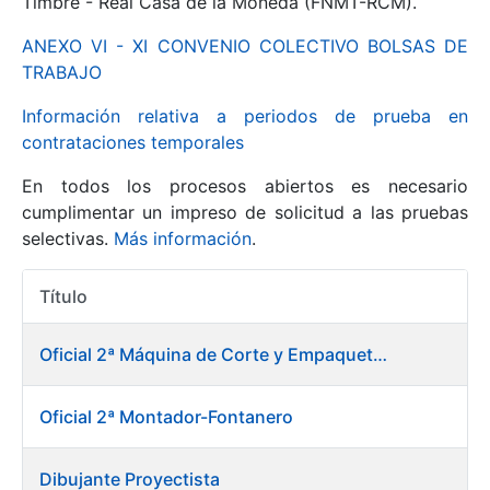
Timbre - Real Casa de la Moneda (FNMT-RCM).
ANEXO VI - XI CONVENIO COLECTIVO BOLSAS DE
Mostrar/Ocultar
TRABAJO
Información relativa a periodos de prueba en
contrataciones temporales
En todos los procesos abiertos es necesario
cumplimentar un impreso de solicitud a las pruebas
selectivas.
Más información
.
Título
Mostrar/Ocultar
Acciones
Mostrar/Ocultar
Oficial 2ª Máquina de Corte y Empaquetado de Billetes
Oficial 2ª Montador-Fontanero
Mostrar/Ocultar
Dibujante Proyectista