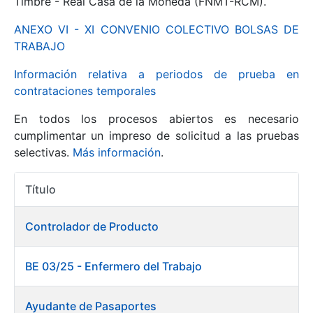
Timbre - Real Casa de la Moneda (FNMT-RCM).
ANEXO VI - XI CONVENIO COLECTIVO BOLSAS DE
Mostrar/Ocultar
TRABAJO
Información relativa a periodos de prueba en
contrataciones temporales
En todos los procesos abiertos es necesario
cumplimentar un impreso de solicitud a las pruebas
selectivas.
Más información
.
Título
Mostrar/Ocultar
Acciones
Mostrar/Ocultar
Controlador de Producto
BE 03/25 - Enfermero del Trabajo
Mostrar/Ocultar
Ayudante de Pasaportes