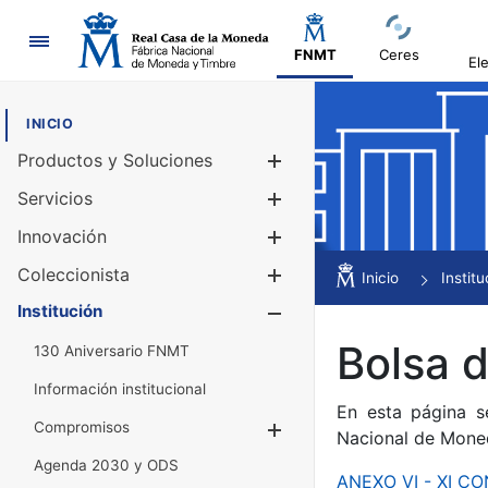
Navegación
FNMT
Ceres
El
INICIO
Productos y Soluciones
Mostrar/Ocul
Servicios
Mostrar/Ocul
Innovación
Mostrar/Ocul
Coleccionista
Mostrar/Ocul
Inicio
Institu
Institución
Mostrar/Ocul
Bolsa 
130 Aniversario FNMT
Información institucional
En esta página s
Compromisos
Mostrar/Ocultar
Nacional de Mone
Agenda 2030 y ODS
ANEXO VI - XI 