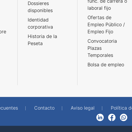
func. de carrera o
Dossieres
laboral fijo
disponibles
Ofertas de
Identidad
Empleo Público /
corporativa
bre
Empleo Fijo
Historia de la
Convocatoria
Peseta
Plazas
Temporales
Bolsa de empleo
ecuentes
Contacto
Aviso legal
Política 
LinkedIn
Facebook
WhatsApp