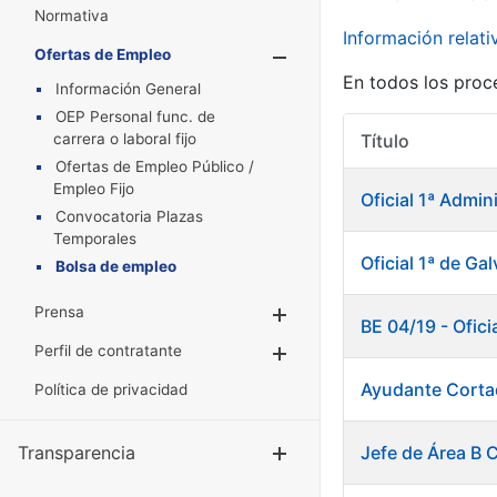
Normativa
Información relat
Ofertas de Empleo
Mostrar/Oculta
En todos los proc
Información General
OEP Personal func. de
carrera o laboral fijo
Título
Ofertas de Empleo Público /
Empleo Fijo
Oficial 1ª Admin
Convocatoria Plazas
Temporales
Oficial 1ª de Ga
Bolsa de empleo
Prensa
Mostrar/Ocultar
BE 04/19 - Ofici
Perfil de contratante
Mostrar/Ocultar
Ayudante Corta
Política de privacidad
Transparencia
Jefe de Área B C
Mostrar/Ocul