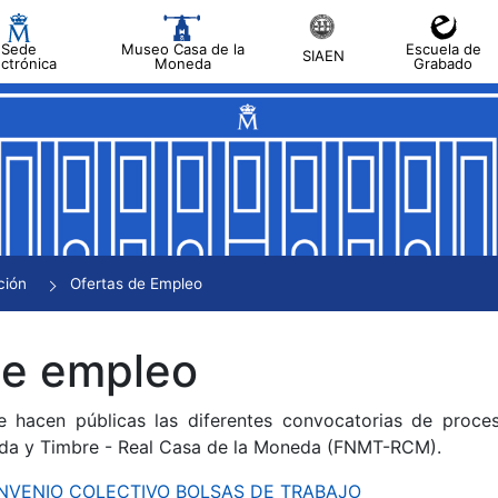
Sede
Museo Casa de la
Escuela de
SIAEN
ectrónica
Moneda
Grabado
tar
tar
tar
tar
ción
Ofertas de Empleo
tar
de empleo
e hacen públicas las diferentes convocatorias de proces
da y Timbre - Real Casa de la Moneda (FNMT-RCM).
CONVENIO COLECTIVO BOLSAS DE TRABAJO