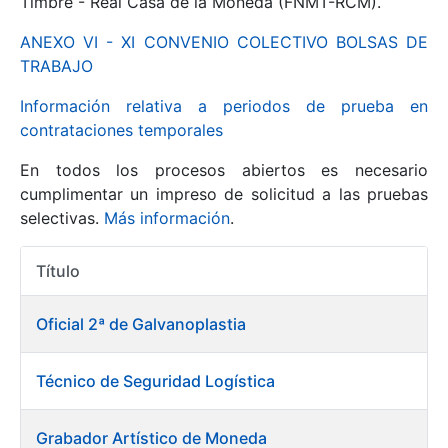
Timbre - Real Casa de la Moneda (FNMT-RCM).
ANEXO VI - XI CONVENIO COLECTIVO BOLSAS DE
Mostrar/Ocultar
TRABAJO
Información relativa a periodos de prueba en
contrataciones temporales
En todos los procesos abiertos es necesario
cumplimentar un impreso de solicitud a las pruebas
selectivas.
Más información
.
Título
Mostrar/Ocultar
Acciones
Mostrar/Ocultar
Oficial 2ª de Galvanoplastia
Técnico de Seguridad Logística
Mostrar/Ocultar
Grabador Artístico de Moneda