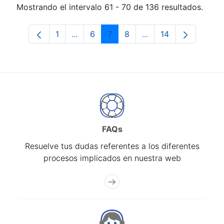
Mostrando el intervalo 61 - 70 de 136 resultados.
1
...
6
7
8
...
14
Página
Páginas intermedias Use TAB para desp
Página
Página
Página
Páginas intermedias 
Página
FAQs
Resuelve tus dudas referentes a los diferentes
procesos implicados en nuestra web