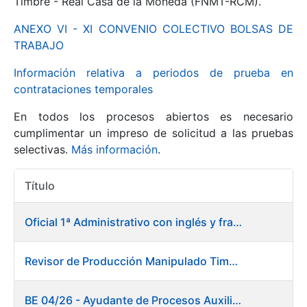
Timbre - Real Casa de la Moneda (FNMT-RCM).
ANEXO VI - XI CONVENIO COLECTIVO BOLSAS DE
Mostrar/Ocultar
TRABAJO
Información relativa a periodos de prueba en
contrataciones temporales
En todos los procesos abiertos es necesario
cumplimentar un impreso de solicitud a las pruebas
selectivas.
Más información
.
Título
Mostrar/Ocultar
Acciones
Mostrar/Ocultar
Oficial 1ª Administrativo con inglés y francés
Revisor de Producción Manipulado Timbre
Mostrar/Ocultar
BE 04/26 - Ayudante de Procesos Auxiliares. Fábrica de Papel