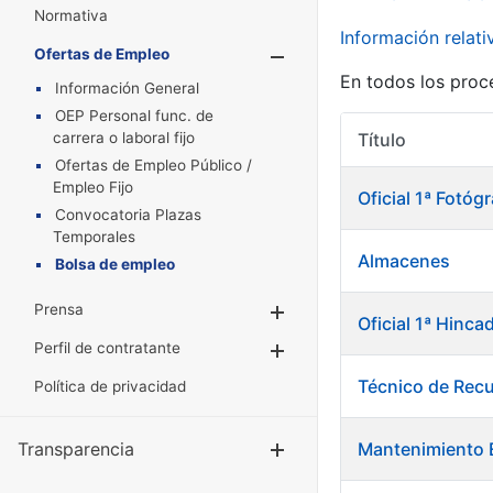
Normativa
Información relat
Ofertas de Empleo
Mostrar/Oculta
En todos los proc
Información General
OEP Personal func. de
carrera o laboral fijo
Título
Ofertas de Empleo Público /
Empleo Fijo
Oficial 1ª Fotó
Convocatoria Plazas
Temporales
Almacenes
Bolsa de empleo
Prensa
Mostrar/Ocultar
Oficial 1ª Hinca
Perfil de contratante
Mostrar/Ocultar
Técnico de Rec
Política de privacidad
Transparencia
Mantenimiento E
Mostrar/Ocul