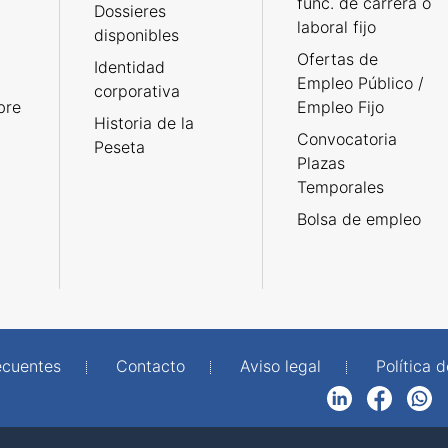
func. de carrera o
Dossieres
laboral fijo
disponibles
Ofertas de
Identidad
Empleo Público /
corporativa
bre
Empleo Fijo
Historia de la
Convocatoria
Peseta
Plazas
Temporales
Bolsa de empleo
ecuentes
Contacto
Aviso legal
Política 
LinkedIn
Facebook
WhatsApp