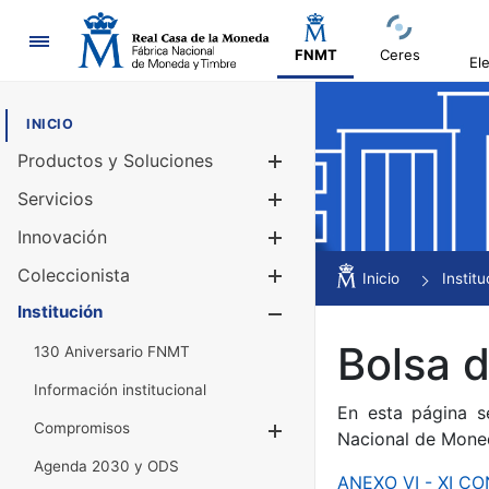
Navegación
FNMT
Ceres
El
INICIO
Productos y Soluciones
Mostrar/Ocul
Servicios
Mostrar/Ocul
Innovación
Mostrar/Ocul
Coleccionista
Mostrar/Ocul
Inicio
Institu
Institución
Mostrar/Ocul
Bolsa 
130 Aniversario FNMT
Información institucional
En esta página s
Compromisos
Mostrar/Ocultar
Nacional de Mone
Agenda 2030 y ODS
ANEXO VI - XI 