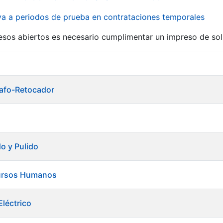
iva a periodos de prueba en contrataciones temporales
r
esos abiertos es necesario cumplimentar un impreso de soli
grafo-Retocador
do y Pulido
ursos Humanos
léctrico
tar