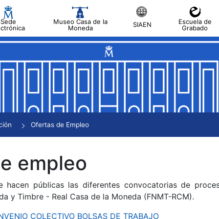
Sede
Museo Casa de la
Escuela de
SIAEN
ectrónica
Moneda
Grabado
tar
tar
tar
tar
ción
Ofertas de Empleo
tar
de empleo
e hacen públicas las diferentes convocatorias de proces
da y Timbre - Real Casa de la Moneda (FNMT-RCM).
CONVENIO COLECTIVO BOLSAS DE TRABAJO