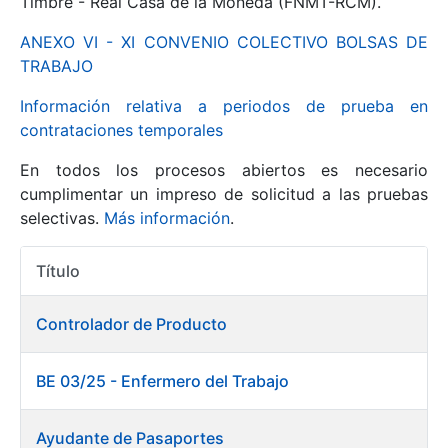
Timbre - Real Casa de la Moneda (FNMT-RCM).
ANEXO VI - XI CONVENIO COLECTIVO BOLSAS DE
Mostrar/Ocultar
TRABAJO
Información relativa a periodos de prueba en
contrataciones temporales
En todos los procesos abiertos es necesario
cumplimentar un impreso de solicitud a las pruebas
selectivas.
Más información
.
Título
Mostrar/Ocultar
Acciones
Mostrar/Ocultar
Controlador de Producto
BE 03/25 - Enfermero del Trabajo
Mostrar/Ocultar
Ayudante de Pasaportes