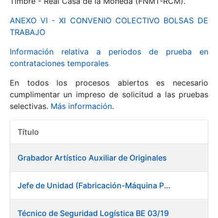
Timbre - Real Casa de la Moneda (FNMT-RCM).
ANEXO VI - XI CONVENIO COLECTIVO BOLSAS DE
Mostrar/Ocultar
TRABAJO
Información relativa a periodos de prueba en
contrataciones temporales
En todos los procesos abiertos es necesario
cumplimentar un impreso de solicitud a las pruebas
selectivas.
Más información
.
Título
Mostrar/Ocultar
Acciones
Mostrar/Ocultar
Grabador Artístico Auxiliar de Originales
Jefe de Unidad (Fabricación-Máquina Papel) en Fábrica de Papel (Burgos)
Mostrar/Ocultar
Técnico de Seguridad Logística BE 03/19