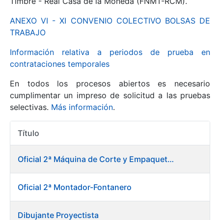
Timbre - Real Casa de la Moneda (FNMT-RCM).
ANEXO VI - XI CONVENIO COLECTIVO BOLSAS DE
Mostrar/Ocultar
TRABAJO
Información relativa a periodos de prueba en
contrataciones temporales
En todos los procesos abiertos es necesario
cumplimentar un impreso de solicitud a las pruebas
selectivas.
Más información
.
Título
Mostrar/Ocultar
Acciones
Mostrar/Ocultar
Oficial 2ª Máquina de Corte y Empaquetado de Billetes
Oficial 2ª Montador-Fontanero
Mostrar/Ocultar
Dibujante Proyectista