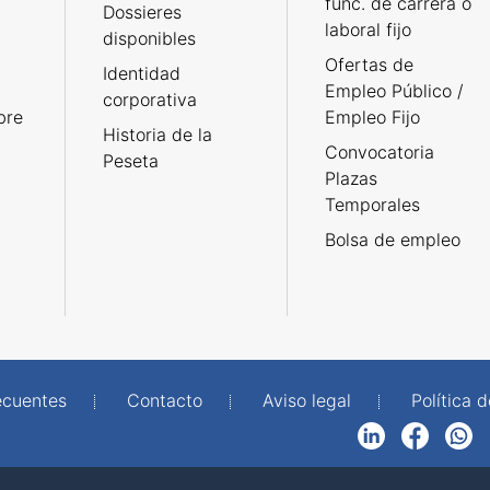
func. de carrera o
Dossieres
laboral fijo
disponibles
Ofertas de
Identidad
Empleo Público /
corporativa
bre
Empleo Fijo
Historia de la
Convocatoria
Peseta
Plazas
Temporales
Bolsa de empleo
ecuentes
Contacto
Aviso legal
Política 
LinkedIn
Facebook
WhatsApp