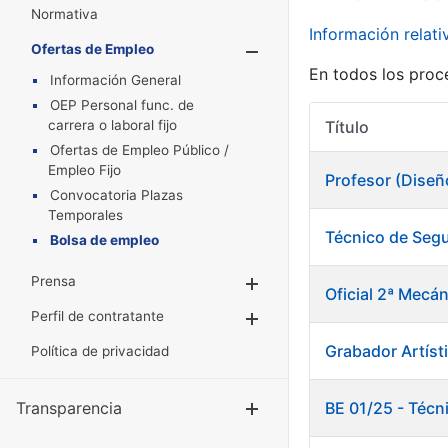
Normativa
Información relat
Ofertas de Empleo
Mostrar/Oculta
En todos los proc
Información General
OEP Personal func. de
carrera o laboral fijo
Título
Ofertas de Empleo Público /
Empleo Fijo
Profesor (Diseñ
Convocatoria Plazas
Temporales
Técnico de Segu
Bolsa de empleo
Prensa
Mostrar/Ocultar
Oficial 2ª Mecán
Perfil de contratante
Mostrar/Ocultar
Grabador Artísti
Política de privacidad
Transparencia
BE 01/25 - Técn
Mostrar/Ocul