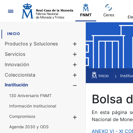
Navegación
FNMT
Ceres
El
INICIO
Productos y Soluciones
Mostrar/Ocul
Servicios
Mostrar/Ocul
Innovación
Mostrar/Ocul
Coleccionista
Mostrar/Ocul
Inicio
Institu
Institución
Mostrar/Ocul
Bolsa 
130 Aniversario FNMT
Información institucional
En esta página s
Compromisos
Mostrar/Ocultar
Nacional de Mone
Agenda 2030 y ODS
ANEXO VI - XI 