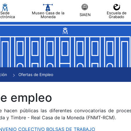
Sede
Museo Casa de la
Escuela de
SIAEN
ectrónica
Moneda
Grabado
tar
tar
tar
tar
ción
Ofertas de Empleo
tar
de empleo
e hacen públicas las diferentes convocatorias de proces
da y Timbre - Real Casa de la Moneda (FNMT-RCM).
CONVENIO COLECTIVO BOLSAS DE TRABAJO