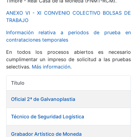
Timbre - Real Casa de la Moneda (FNMT-RCM).
ANEXO VI - XI CONVENIO COLECTIVO BOLSAS DE
Mostrar/Ocultar
TRABAJO
Información relativa a periodos de prueba en
contrataciones temporales
En todos los procesos abiertos es necesario
cumplimentar un impreso de solicitud a las pruebas
selectivas.
Más información
.
Título
Mostrar/Ocultar
Acciones
Mostrar/Ocultar
Oficial 2ª de Galvanoplastia
Técnico de Seguridad Logística
Mostrar/Ocultar
Grabador Artístico de Moneda