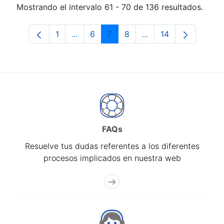
Mostrando el intervalo 61 - 70 de 136 resultados.
1
...
6
7
8
...
14
Página
Páginas intermedias Use TAB para desp
Página
Página
Página
Páginas intermedias 
Página
FAQs
Resuelve tus dudas referentes a los diferentes
procesos implicados en nuestra web